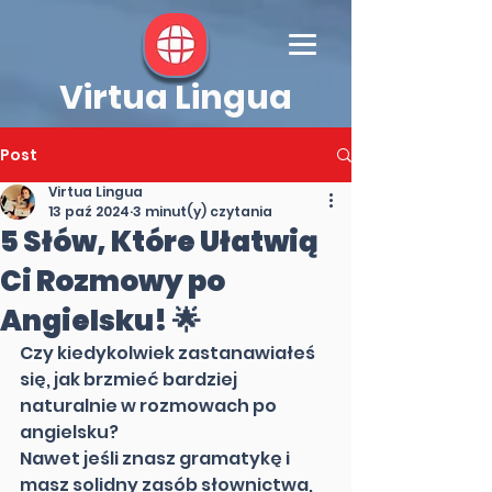
Virtua Lingua
Post
Virtua Lingua
13 paź 2024
3 minut(y) czytania
5 Słów, Które Ułatwią
Ci Rozmowy po
Angielsku! 🌟
Czy kiedykolwiek zastanawiałeś 
się, jak brzmieć bardziej 
naturalnie w rozmowach po 
angielsku? 
Nawet jeśli znasz gramatykę i 
masz solidny zasób słownictwa, 