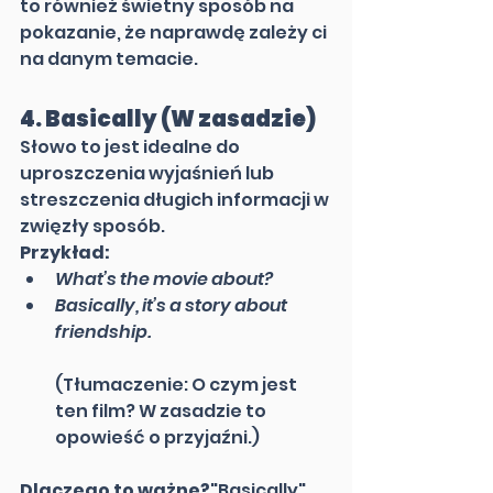
to również świetny sposób na 
pokazanie, że naprawdę zależy ci 
na danym temacie.
4. 
Basically (W zasadzie)
Słowo to jest idealne do 
uproszczenia wyjaśnień lub 
streszczenia długich informacji w 
zwięzły sposób.
Przykład:
What’s the movie about?
Basically, it’s a story about 
friendship.
(Tłumaczenie: O czym jest 
ten film? W zasadzie to 
opowieść o przyjaźni.)
Dlaczego to ważne?
"Basically" 