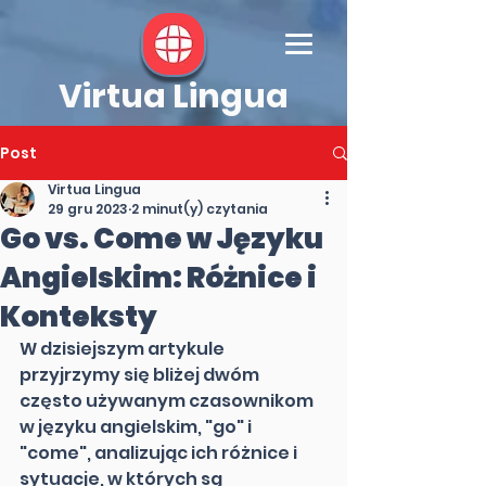
Virtua Lingua
Post
Virtua Lingua
29 gru 2023
2 minut(y) czytania
Go vs. Come w Języku
Angielskim: Różnice i
Konteksty
W dzisiejszym artykule 
przyjrzymy się bliżej dwóm 
często używanym czasownikom 
w języku angielskim, "go" i 
"come", analizując ich różnice i 
sytuacje, w których są 