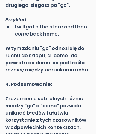
drugiego, sięgasz po "go".
Przykład:
I will 
go
 to the store and then 
come
 back home.
W tym zdaniu "go" odnosi się do 
ruchu do sklepu, a "come" do 
powrotu do domu, co podkreśla 
różnicę między kierunkami ruchu.
4. 
Podsumowanie:
Zrozumienie subtelnych różnic 
między "go" a "come" pozwala 
uniknąć błędów i ułatwia 
korzystanie z tych czasowników 
w odpowiednich kontekstach. 