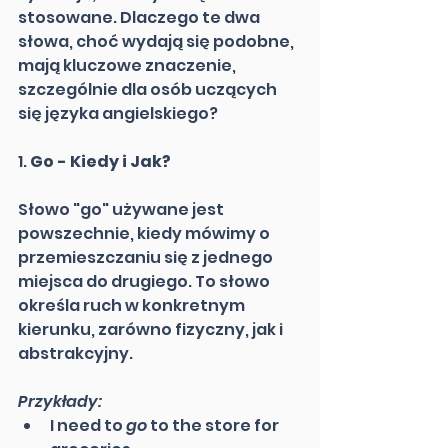
stosowane. Dlaczego te dwa 
słowa, choć wydają się podobne, 
mają kluczowe znaczenie, 
szczególnie dla osób uczących 
się języka angielskiego?
1. 
Go - Kiedy i Jak?
Słowo "go" używane jest 
powszechnie, kiedy mówimy o 
przemieszczaniu się z jednego 
miejsca do drugiego. To słowo 
określa ruch w konkretnym 
kierunku, zarówno fizyczny, jak i 
abstrakcyjny.
Przykłady:
I need to 
go
 to the store for 