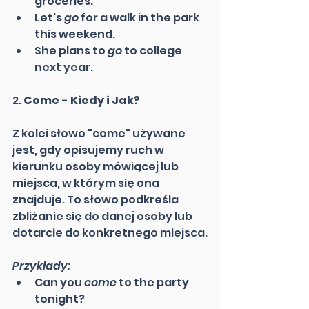
groceries.
Let's 
go
 for a walk in the park 
this weekend.
She plans to 
go
 to college 
next year.
2. 
Come - Kiedy i Jak?
Z kolei słowo "come" używane 
jest, gdy opisujemy ruch w 
kierunku osoby mówiącej lub 
miejsca, w którym się ona 
znajduje. To słowo podkreśla 
zbliżanie się do danej osoby lub 
dotarcie do konkretnego miejsca.
Przykłady:
Can you 
come
 to the party 
tonight?