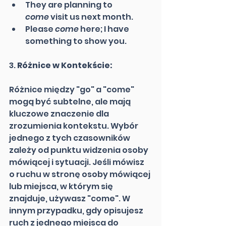
They are planning to 
come
 visit us next month.
Please 
come
 here; I have 
something to show you.
3. 
Różnice w Kontekście:
Różnice między "go" a "come" 
mogą być subtelne, ale mają 
kluczowe znaczenie dla 
zrozumienia kontekstu. Wybór 
jednego z tych czasowników 
zależy od punktu widzenia osoby 
mówiącej i sytuacji. Jeśli mówisz 
o ruchu w stronę osoby mówiącej 
lub miejsca, w którym się 
znajduje, używasz "come". W 
innym przypadku, gdy opisujesz 
ruch z jednego miejsca do 