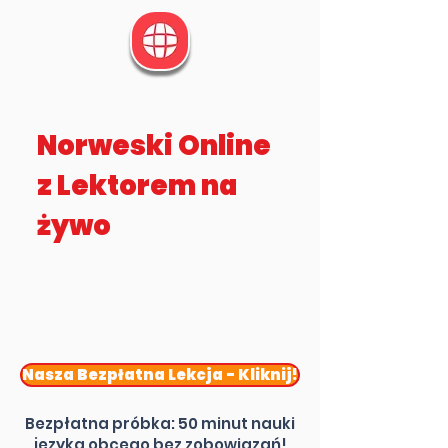
Virtua Lingua
Norweski Online
z Lektorem na
żywo
Nasza Bezpłatna Lekcja - Kliknij!
Bezpłatna próbka: 50 minut nauki
języka obcego bez zobowiązań!