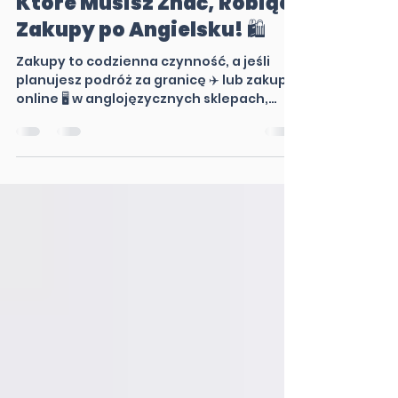
12 Niezbędnych Wyrażeń,
Które Musisz Znać, Robiąc
Zakupy po Angielsku! 🛍️
Zakupy to codzienna czynność, a jeśli
planujesz podróż za granicę ✈️ lub zakupy
online 🖥️ w anglojęzycznych sklepach,
warto znać kilka...