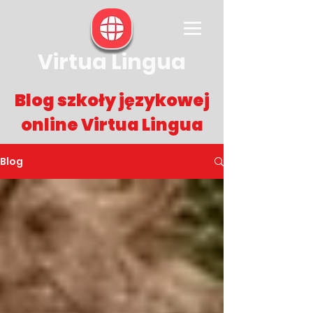
Virtua Lingua
Blog
szkoły językowej
online
Virtua Lingua
Blog