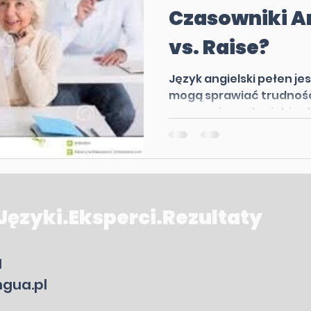
Czasowniki An
vs. Raise?
Język angielski pełen je
mogą sprawiać trudności
znaczenia są do siebie zb
 Języki.Eksperci.Rezultaty
1
ngua.pl