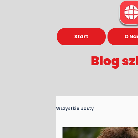
Start
O Na
Blog
sz
Wszystkie posty