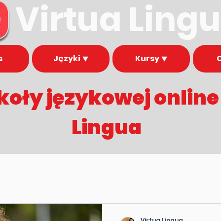
Virtua Ling
s
Języki ⯆
Kursy ⯆
koły językowej onlin
Lingua
Virtua Lingua