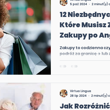
5 paź 2024
2 minut(y) 
12 Niezbędny
Które Musisz 
Zakupy po Ang
Zakupy to codzienna czyn
podróż za granicę ✈️ lub z
anglojęzycznych sklepach
Virtua Lingua
28 lip 2024
2 minut(y) 
Jak Rozróżni