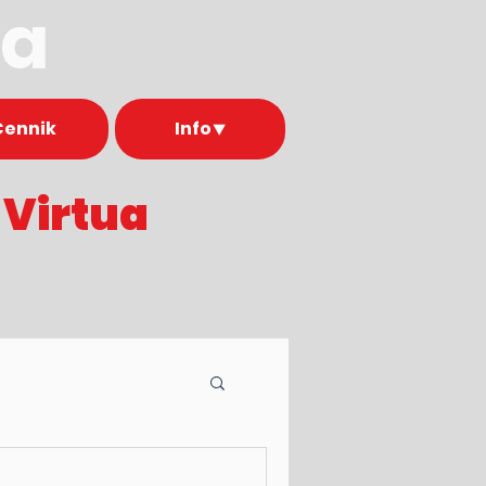
ua
Cennik
Info⯆
e
Virtua