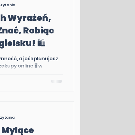
czytania
ch Wyrażeń,
Znać, Robiąc
ielsku! 🛍️
ność, a jeśli planujesz
akupy online 🖥️ w
, warto znać kilka...
czytania
ć Mylące