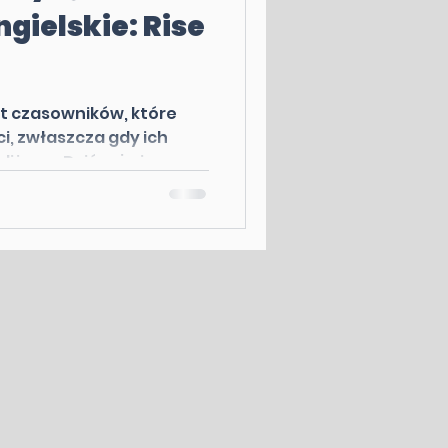
gielskie: Rise
st czasowników, które
, zwłaszcza gdy ich
liżone. Dziś zajmiemy...