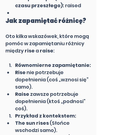
czasu przeszłego):
 raised
Jak zapamiętać różnicę?
Oto kilka wskazówek, które mogą 
pomóc w zapamiętaniu różnicy 
między 
rise
 a 
raise
:
Równomierne zapamiętanie:
Rise
 nie potrzebuje 
dopełnienia (coś „wznosi się” 
samo).
Raise
 zawsze potrzebuje 
dopełnienia (ktoś „podnosi” 
coś).
Przykład z kontekstem:
The sun rises
 (Słońce 
wschodzi samo).