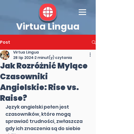
Virtua Lingua
Post
Virtua Lingua
28 lip 2024
2 minut(y) czytania
Jak Rozróżnić Mylące
Czasowniki
Angielskie: Rise vs.
Raise?
Język angielski pełen jest 
czasowników, które mogą 
sprawiać trudności, zwłaszcza 
gdy ich znaczenia są do siebie 