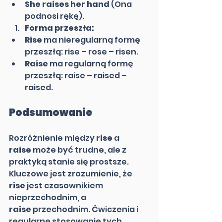
She raises her hand
 (Ona 
podnosi rękę).
Forma przeszła:
Rise
 ma nieregularną formę 
przeszłą: rise – rose – risen.
Raise
 ma regularną formę 
przeszłą: raise – raised – 
raised.
Podsumowanie
Rozróżnienie między 
rise
 a 
raise
 może być trudne, ale z 
praktyką stanie się prostsze. 
Kluczowe jest zrozumienie, że 
rise
 jest czasownikiem 
nieprzechodnim, a 
raise
 przechodnim. Ćwiczenia i 
regularne stosowanie tych 