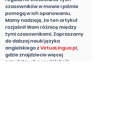
czasowników w mowie i piśmie 
pomogą w ich opanowaniu.
Mamy nadzieję, że ten artykuł 
rozjaśnił Wam różnicę między 
tymi czasownikami. Zapraszamy 
do dalszej nauki języka 
angielskiego z 
VirtuaLingua.pl
, 
gdzie znajdziecie więcej 
przydatnych porad i lekcji!
Dołącz do naszej społeczności 
na 
Facebooku
 i 
YouTube
, aby 
być na bieżąco z nowymi 
materiałami!
#NaukaAngielskiego
#CzasownikiAngielskie
#RiseVsRaise
#VirtuaLingua