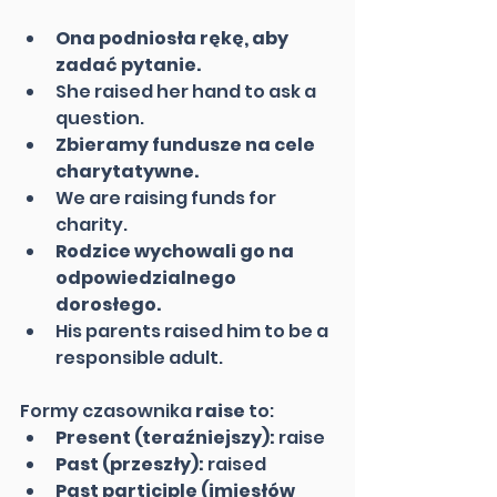
Ona podniosła rękę, aby 
zadać pytanie.
She raised her hand to ask a 
question.
Zbieramy fundusze na cele 
charytatywne.
We are raising funds for 
charity.
Rodzice wychowali go na 
odpowiedzialnego 
dorosłego.
His parents raised him to be a 
responsible adult.
Formy czasownika 
raise
 to:
Present (teraźniejszy):
 raise
Past (przeszły):
 raised
Past participle (imiesłów 