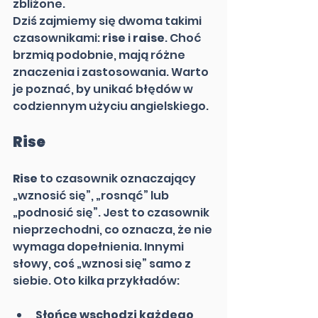
zbliżone. 
Dziś zajmiemy się dwoma takimi 
czasownikami: 
rise
 i 
raise
. Choć 
brzmią podobnie, mają różne 
znaczenia i zastosowania. Warto 
je poznać, by unikać błędów w 
codziennym użyciu angielskiego.
Rise
Rise
 to czasownik oznaczający 
„wznosić się”, „rosnąć” lub 
„podnosić się”. Jest to czasownik 
nieprzechodni, co oznacza, że nie 
wymaga dopełnienia. Innymi 
słowy, coś „wznosi się” samo z 
siebie. Oto kilka przykładów:
Słońce wschodzi każdego 