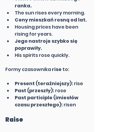
ranka.
The sun rises every morning.
Ceny mieszkań rosną od lat.
Housing prices have been 
rising for years.
Jego nastroje szybko się 
poprawiły.
His spirits rose quickly.
Formy czasownika 
rise
 to:
Present (teraźniejszy):
 rise
Past (przeszły):
 rose
Past participle (imiesłów 
czasu przeszłego):
 risen
Raise